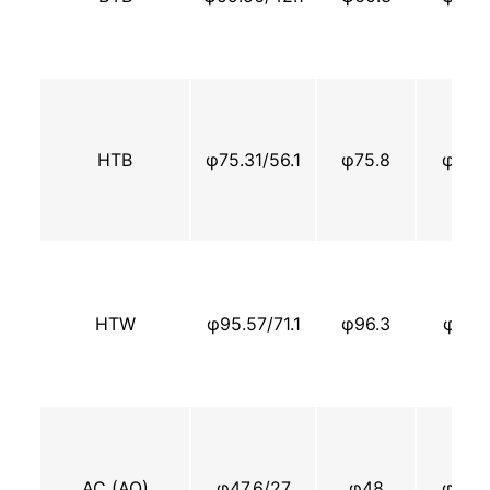
НТВ
φ75.31/56.1
φ75.8
φ73.
HTW
φ95.57/71.1
φ96.3
φ91.3
AC (AQ)
φ47.6/27
φ48
φ44.