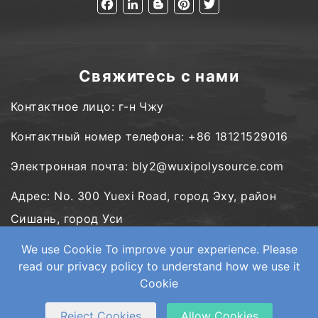
Facebook
LinkedIn
Blogger
Pinterest
Twitter
Свяжитесь с нами
Контактное лицо: г-н Чжу
Контактный номер телефона: +86 18121529016
Электронная почта: bly2@wuxipolysource.com
Адрес: No. 300 Yuexi Road, город Эху, район
Сишань, город Уси
We use Cookie To improve your experience. Please
read our privacy policy to understand how we use it
Cookie
Copyright © Wuxi PolySource Geological Equipment Co., Ltd. Все
права защищены.
Web Development
by Wangke
Карта сайта
RSS-каналы
XML
Конфиденциальность
Reject Cookies
Allow Cookies