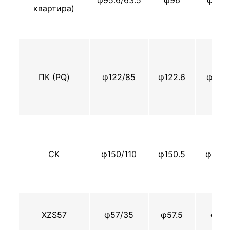
φ95.6/63.5
φ96
φ88.
квартира)
ПК (PQ)
φ122/85
φ122.6
φ114.
СК
φ150/110
φ150.5
φ140.
XZS57
φ57/35
φ57.5
φ55