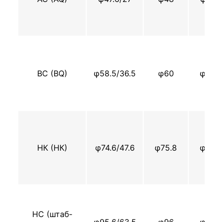
BC (BQ)
φ58.5/36.5
φ60
φ55.
НК (НК)
φ74.6/47.6
φ75.8
φ69.
HC (штаб-