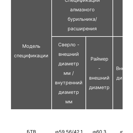
Спецификации
алмазного
Све
бурильника/
расширения
Сверло -
Модель
внешний
спецификации
Раймер
диаметр
-
Внешн
мм /
внешний
диаме
внутренний
диаметр
диаметр
мм
БТВ
φ59.56/42.1
φ60.3
φ56.