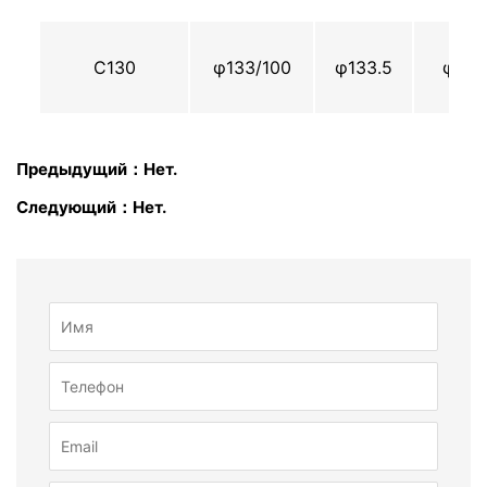
С130
φ133/100
φ133.5
φ129
Предыдущий：Нет.
Следующий：Нет.